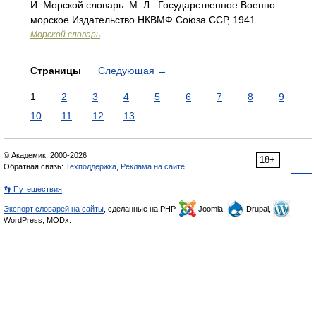
И. Морской словарь. М. Л.: Государственное Военно
морское Издательство НКВМФ Союза ССР, 1941 …
Морской словарь
Страницы
Следующая
→
1
2
3
4
5
6
7
8
9
10
11
12
13
© Академик, 2000-2026
18+
Обратная связь:
Техподдержка
,
Реклама на сайте
👣 Путешествия
Экспорт словарей на сайты
, сделанные на PHP,
Joomla,
Drupal,
WordPress, MODx.