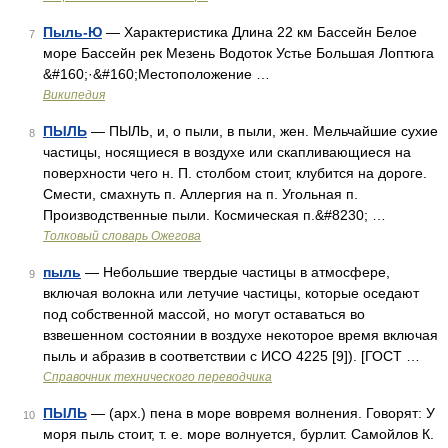
Пыль-Ю
— Характеристика Длина 22 км Бассейн Белое
7
море Бассейн рек Мезень Водоток Устье Большая Лоптюга
&#160;·&#160;Местоположение …
Википедия
ПЫЛЬ
— ПЫЛЬ, и, о пыли, в пыли, жен. Мельчайшие сухие
8
частицы, носящиеся в воздухе или скапливающиеся на
поверхности чего н. П. столбом стоит, клубится на дороге.
Смести, смахнуть п. Аллергия на п. Угольная п.
Производственные пыли. Космическая п.&#8230; …
Толковый словарь Ожегова
пыль
— Небольшие твердые частицы в атмосфере,
9
включая волокна или летучие частицы, которые оседают
под собственной массой, но могут оставаться во
взвешенном состоянии в воздухе некоторое время включая
пыль и абразив в соответствии с ИСО 4225 [9]). [ГОСТ …
Справочник технического переводчика
ПЫЛЬ
— (арх.) пена в море вовремя волнения. Говорят: У
10
моря пыль стоит, т. е. море волнуется, бурлит. Самойлов К.