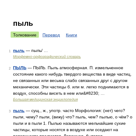
пыль
Толкование
Перевод
Книги
пыль
— пыль/ …
1
Морфемно-орфографический словарь
ПЫЛЬ
— ПЫЛЬ. Пыль атмосферная. П. измельченное
2
состояние какого нибудь твердого вещества в виде частиц,
не связанных или весьма слабо связанных друг с другом
механически. Эти частицы б. или м. легко поднимаются в
воздух, способны висеть в нем или&#8230; …
Большая медицинская энциклопедия
пыль
— сущ., ж., употр. часто Морфология: (нет) чего?
3
пыли, чему? пыли, (вижу) что? пыль, чем? пылью, о чём? о
пыли и в пыли 1. Пылью называются мельчайшие сухие
частицы, которые носятся в воздухе или оседают на