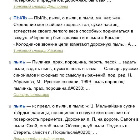
поверхности предметов. Дорожная, бытовая …
Толковый словарь Дмитриева
ПЫЛЬ
— ПЫЛЬ, пыли, о пыли, в пыли, мн. нет, жен.
4
Скопление мельчайших твердых тел, сухих частиц,
вследствие своего легкого веса способных подниматься в
воздух. «Червонец был запачкан и в пыли.» Крылов.
«Колодников звонкие цепи взметают дорожную пыль.» А …
Толковый словарь Ушакова
пыль
— Пылинка, прах, порошина, персть, песок. .. задать
5
пыли, задать пыль, пускать пыль в глаза... . Словарь русских
синонимов и сходных по смыслу выражений. под. ред. Н.
Абрамова, М.: Русские словари, 1999. пыль порошок;
пылинка, прах, порошина,&#8230; …
Словарь синонимов
пыль
— и; предл. о пыли, в пыли; ж. 1. Мельчайшие сухие
6
твёрдые частицы, носящиеся в воздухе или осевшие на
поверхность предметов. Дорожная п. П. на дороге. Сапоги в
пыли. Слой, столб пыли. Облако, клуб пыли. Поднять п.
Стереть, смести п. Покрыться&#8230; …
Энциклопедический словарь